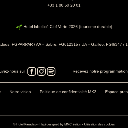
+33 1 88 59 20 01
Hotel labellisé Clef Verte 2026 (tourisme durable)
deus: FGPARPAR / AA – Sabre: FG612315 / UA – Galileo: FGI6347 /
RECEVEZ LA 
OUVERTURE P
DE SÉRIES
Recevez en avant-p
uvez-nous sur
Recevez notre programmatio
Deux fois par mois
Paradiso et soyez 
séries concoctée p
de la Loge.
sous la couette...
e
Notre vision
Politique de confidentialité MK2
Espace pres
Votre email est uniquem
mk2. Vous pouvez vous y
Votre email est uniquem
effet intégré à chaque
mk2. Vous pouvez vous y
effet intégré à chaque
© Hotel Paradiso -
Hapi
designed by
MMCréation
-
Utilisation des cookies