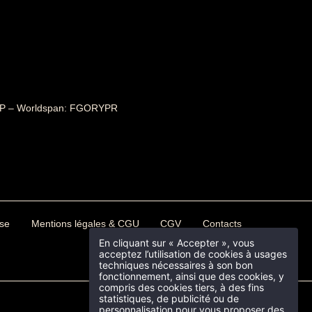
 1P – Worldspan: FGORYPR
PROGRAMMATION DE FILMS ET
ROCHAINE DE LA LOGE
remière toutes les actualités de l’Hotel
n
, recevez une sélection de films et de
le premier à être informé de l’ouverture
ar mk2 et Trois Couleurs, à regarder
 à l'Hotel Paradiso ou ailleurs !
se
Mentions légales & CGU
CGV
Contacts
ent utilisé pour vous adresser les newsletters de
 désinscrire à tout moment via le lien prévu à cet
ent utilisé pour vous adresser les newsletters de
 newsletter.
Informations légales
 désinscrire à tout moment via le lien prévu à cet
En cliquant sur « Accepter », vous
 newsletter.
Informations légales
acceptez l’utilisation de cookies à usages
CHAMBRES
techniques nécessaires à son bon
fonctionnement, ainsi que des cookies, y
compris des cookies tiers, à des fins
🆕 KARA
statistiques, de publicité ou de
personnalisation pour vous proposer des