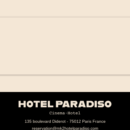
135 boulevard Diderot - 75012 Paris France
reservation@mk2hotelparadiso.com