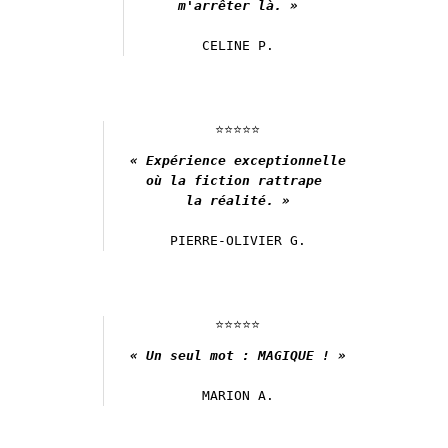
m'arrêter là. »
CELINE P.
⭐️⭐️⭐️⭐️⭐️
« Expérience exceptionnelle

où la fiction rattrape 

la réalité. »
PIERRE-OLIVIER G.
⭐️⭐️⭐️⭐️⭐️
« Un seul mot : MAGIQUE ! »
MARION A.