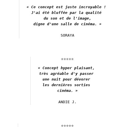
« Ce concept est juste incroyable ! 

J'ai été bluffée par la qualité 

du son et de l'image,

digne d'une salle de cinéma.
 »
SORAYA
⭐️⭐️⭐️⭐️⭐️
« Concept hyper plaisant, 

très agréable d'y passer 

une nuit pour dévorer 

les dernières sorties 

cinéma. »
ANDIE J.
⭐️⭐️⭐️⭐️⭐️