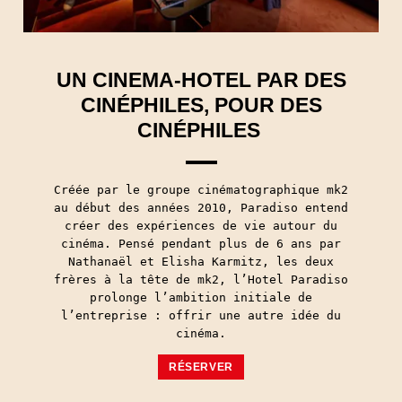
Couleurs, à regarder so
premier à être informé 
l'Hotel Paradiso ou ail
Loge.
Votre email est uniquement uti
Votre email est uniquement uti
newsletters de mk2. Vous pouve
newsletters de mk2. Vous pouve
UN CINEMA-HOTEL PAR DES
moment via le lien prévu à cet
moment via le lien prévu à cet
newsletter.
newsletter.
Informations légal
Informations légal
CINÉPHILES, POUR DES
CINÉPHILES
Créée par le groupe cinématographique mk2
au début des années 2010, Paradiso entend
créer des expériences de vie autour du
cinéma. Pensé pendant plus de 6 ans par
Nathanaël et Elisha Karmitz, les deux
frères à la tête de mk2, l’Hotel Paradiso
prolonge l’ambition initiale de
l’entreprise : offrir une autre idée du
cinéma.
RÉSERVER