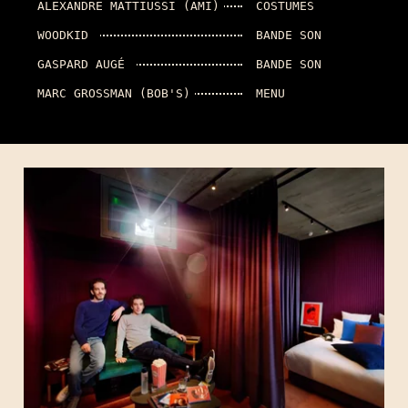
ALEXANDRE MATTIUSSI (AMI)
COSTUMES
WOODKID
BANDE SON
GASPARD AUGÉ
BANDE SON
MARC GROSSMAN (BOB'S)
MENU
RECEVEZ LA PRO
OUVERTURE PROC
FILMS ET DE SÉRI
LOGE
Deux fois par mois, rec
Recevez en avant-premiè
films et de séries conc
actualités de l’Hotel P