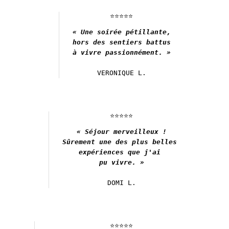
⭐️⭐️⭐️⭐️⭐️
« 
Une soirée pétillante,

hors des sentiers battus

à vivre passionnément. »
CHAMBRES & SUITES
VERONIQUE L.
🆕 KARAOKÉ BOX
CAFÉ & ROOFTOP
EXPÉRIENCES
⭐️⭐️⭐️⭐️⭐️
PHILOSOPHIE
« Séjour merveilleux !

GALERIE
Sûrement une des plus belles 

CADEAUX 🎁
expériences que j'ai 

pu vivre. »
PRIVATISATIONS
CONTACT & ACCÈS
DOMI L.
⭐️⭐️⭐️⭐️⭐️