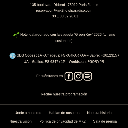
EXPERIENCIAS
135 boulevard Diderot - 75012 Paris France
FILOSOFÍA
reservation@mk2hotelparadiso.com
+33 1 88 59 20 01
GALERÍA
REGALOS 🎁
Hotel galardonado con la etiqueta "Green Key" 2026 (turismo
PRIVATIZACIONES
sostenible)
CONTACTO Y ACCESO
GDS Codes : 1A - Amadeus: FGPARPAR / AA – Sabre: FG612315 /
UA – Galileo: FGI6347 / 1P – Worldspan: FGORYPR
RECIBA EL PROG
Encuéntranos en
PRÓXIMA APERTUR
PELÍCULAS Y SERI
Reciba un adelanto de t
Dos veces al mes, recib
Recibe nuestra programación
Hotel Paradiso y sea el
películas y series elab
informado de la apertur
Couleurs, para ver bajo
Hotel Paradiso o en cua
Su dirección de correo electró
Únete a nosotros
Hablan de nosotros
Nuestra historia
enviarle los boletines de mk2.
cualquier momento utilizando e
Su dirección de correo electró
boletín.
Menciones legales
enviarle los boletines de mk2.
Nuestra visión
Política de privacidad de MK2
Sala de prensa
cualquier momento utilizando e
boletín.
Menciones legales