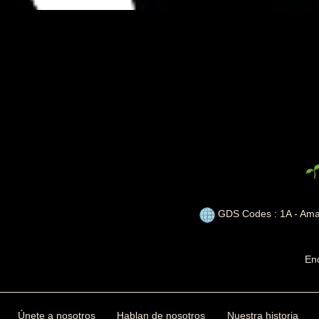
GDS Codes : 1A - Ama
En
Únete a nosotros
Hablan de nosotros
Nuestra historia