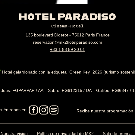
135 boulevard Diderot - 75012 Paris France
reservation@mk2hotelparadiso.com
+33 1 88 59 20 01
RECIBA EL P
PRÓXIMA APE
SERIES
Hotel galardonado con la etiqueta "Green Key" 2026 (turismo sostenib
Reciba un adelanto
Dos veces al mes, 
Paradiso y sea el 
series elaborada p
deus: FGPARPAR / AA – Sabre: FG612315 / UA – Galileo: FGI6347 /
de la Loge.
el edredón... en e
lugar
Su dirección de correo 
boletines de mk2. Puede
cuéntranos en
Recibe nuestra programación
enlace que figura en c
Su dirección de correo 
boletines de mk2. Puede
enlace que figura en c
Nuestra visión
Política de privacidad de MK2
Sala de prensa