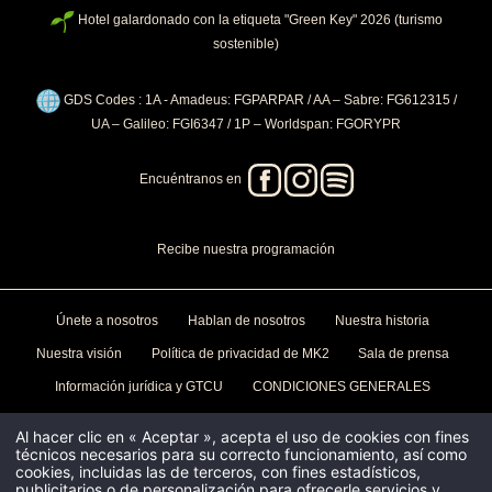
GALERÍA
Hotel galardonado con la etiqueta "Green Key" 2026 (turismo
sostenible)
REGALOS 🎁
PRIVATIZACIONES
GDS Codes : 1A - Amadeus: FGPARPAR / AA – Sabre: FG612315 /
CONTACTO Y ACCESO
UA – Galileo: FGI6347 / 1P – Worldspan: FGORYPR
Encuéntranos en
RECIBA EL PROG
PRÓXIMA APERTUR
PELÍCULAS Y SERI
Recibe nuestra programación
Reciba un adelanto de t
Dos veces al mes, recib
Hotel Paradiso y sea el
películas y series elab
informado de la apertur
Couleurs, para ver bajo
Únete a nosotros
Hablan de nosotros
Nuestra historia
Hotel Paradiso o en cua
Su dirección de correo electró
Nuestra visión
Política de privacidad de MK2
Sala de prensa
enviarle los boletines de mk2.
cualquier momento utilizando e
Su dirección de correo electró
boletín.
Menciones legales
enviarle los boletines de mk2.
Información jurídica y GTCU
CONDICIONES GENERALES
cualquier momento utilizando e
boletín.
Menciones legales
Contactos
Al hacer clic en « Aceptar », acepta el uso de cookies con fines
técnicos necesarios para su correcto funcionamiento, así como
cookies, incluidas las de terceros, con fines estadísticos,
Hotel Paradiso
135 boulevard Diderot, 75012 Paris
publicitarios o de personalización para ofrecerle servicios y