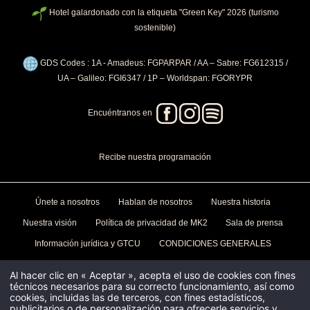
GALERÍA
Hotel galardonado con la etiqueta "Green Key" 2026 (turismo
sostenible)
REGALOS 🎁
PRIVATIZACIONES
GDS Codes : 1A - Amadeus: FGPARPAR / AA – Sabre: FG612315 /
CONTACTO Y ACCESO
UA – Galileo: FGI6347 / 1P – Worldspan: FGORYPR
Encuéntranos en
RECIBA EL PROG
PRÓXIMA APERTUR
PELÍCULAS Y SERI
Recibe nuestra programación
Reciba un adelanto de t
Dos veces al mes, recib
Hotel Paradiso y sea el
películas y series elab
Seguro
Duc
informado de la apertur
Couleurs, para ver bajo
Únete a nosotros
Hablan de nosotros
Nuestra historia
Hotel Paradiso o en cua
Su dirección de correo electró
Nuestra visión
Política de privacidad de MK2
Sala de prensa
enviarle los boletines de mk2.
cualquier momento utilizando e
Su dirección de correo electró
boletín.
Menciones legales
enviarle los boletines de mk2.
Información jurídica y GTCU
CONDICIONES GENERALES
cualquier momento utilizando e
boletín.
Menciones legales
Contactos
Al hacer clic en « Aceptar », acepta el uso de cookies con fines
técnicos necesarios para su correcto funcionamiento, así como
cookies, incluidas las de terceros, con fines estadísticos,
Hotel Paradiso
135 boulevard Diderot, 75012 Paris
publicitarios o de personalización para ofrecerle servicios y